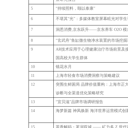
5
“持续照料，颐以泰康”
6
不堪其
“光”：多媒体教室屏幕眩光对学
7
洞悉消费
,京东跃升——京东养车 O2O
8
“玄武舟
”
鱼缸微生物净水装置的市场挖掘
9
AR技术应用于心理健康治疗市场前景及
国高校大学生群体
10
镜花水月
11
上海市轻食市场消费洞察与策略建议
12
突围生鲜困局
品牌价值重构：上海市正
诊断与全渠道优化策略研究
13
“宜贝滋”品牌市场调研报告
14
海梦新篇
神凤焕新
海洋世界运营模式创
15
茶香解码
・
茗润双城
—— 矿力多 Z 世