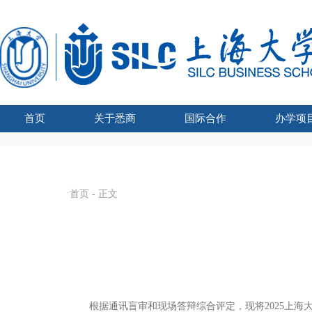
首页
关于悉商
国际合作
办学项
学院吉祥物
悉商简介
合作外方
学院领导
愿景宗旨
办学资质
组织架构
文化建设
联合管理委员会主席
国际化战略
全球胜任力
学术交流
海外学习
留学悉商
现任领导
历任院长
UTS学士学
SHU-
国家
SHU
国
首页
- 正文
根据通讯盲审和现场答辩综合评定，现将
2025
上海