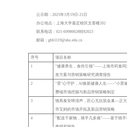
公示期：
2
025
年
3月1
9
日
-
21
日
办公地点：上海大学嘉定校区文荟楼
2
02
联系电话：
0
21-69980028
转
8
2023
邮箱：
gb
b1119@shu.edu.cn
序号
项目名称
1
“健康养生，食尚引领”——上海市药食
发方案与营销策略研究调查报告
2
“景”心守护，AI焕新健康人生——“小景
费端市场挖掘与新品营销策略制定
3
雏凤食安啼清声，匠心无抗筑金巢
---
市宝妈的市场开拓及新品营销策略
4
“配送千家物，骑手几多难”——基于骑
查研究报告