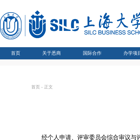
首页
关于悉商
国际合作
办学项
学院吉祥物
悉商简介
合作外方
学院领导
愿景宗旨
办学资质
组织架构
文化建设
联合管理委员会主席
国际化战略
全球胜任力
学术交流
海外学习
留学悉商
现任领导
历任院长
UTS学士学
SHU-
国家
SHU
国
首页
- 正文
经个人申请、评审委员会综合审议与