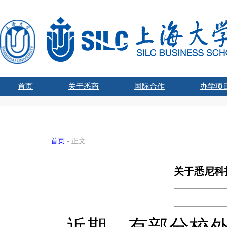
首页
关于悉商
国际合作
办学项
学院吉祥物
悉商简介
合作外方
学院领导
愿景宗旨
办学资质
组织架构
文化建设
联合管理委员会主席
国际化战略
全球胜任力
学术交流
海外学习
留学悉商
现任领导
历任院长
UTS学士学
SHU-
国家
SHU
国
首页
- 正文
关于悉尼科
近期，有部分校