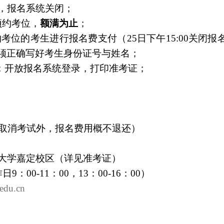
，报名系统关闭；
预约考位，
额满为止
；
约考位的考生进行报名费支付（
25
日下午
15:00
关闭报
须正确写好考生身份证号与姓名；
：开放报名系统登录，打印准考证；
取消考试外，报名费用概不退还）
大学嘉定校区（详见准考证）
作日
9
：
00-11
：
00
，
13
：
00-16
：
00
）
edu.cn