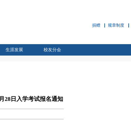
捐赠
规章制度
生涯发展
校友分会
职业拓展中心
就业概况
校企合作
职业动态
招聘信息
校友分会简介
校友活动
新闻动态
校友风采
校友刊物
3月28日入学考试报名通知