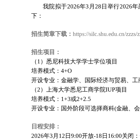
我院拟于
2026
年
3
月
28
日举行
2026
年
下：
招生简章下载：
https://silc.shu.edu.cn/zzzs/
招生项目：
（
1
）悉尼科技大学学士学位项目
培养模式：
4+O
开设专业：金融学、国际经济与贸易、工
（
2
）上海大学悉尼工商学院
IUP
项目
培养模式：
1+3
或
2+2.5
开设专业：国外阶段可选择商科
(
金融、会
日程安排：
2026
年
3
月
12
日
9:00
开放
-18
日
16:00
关闭：