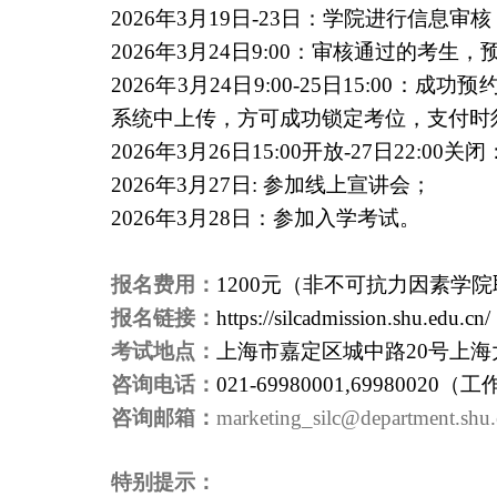
2026
年
3
月
19
日
-23
日：学院进行信息审核
2026
年
3
月
24
日
9:00
：审核通过的考生，
2026
年
3
月
24
日
9:00-25
日
15:00
：成功预
系统中上传，方可成功锁定考位，支付时
2026
年
3
月
26
日
15:00
开放
-27
日
22:00
关闭
2026
年
3
月
27
日
:
参加线上宣讲会；
2026
年
3
月
28
日：参加入学考试。
报名费用：
1200
元（非不可抗力因素学院
报名链接：
https://silcadmission.shu.edu.cn/
考试地点：
上海市嘉定区城中路
20
号上海
咨询电话：
021-69980001,69980020
（工
咨询邮箱：
marketing_silc@department.shu.
特别提示：