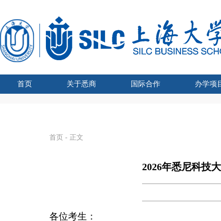
首页
关于悉商
国际合作
办学项
学院吉祥物
悉商简介
合作外方
学院领导
愿景宗旨
办学资质
组织架构
文化建设
联合管理委员会主席
国际化战略
全球胜任力
学术交流
海外学习
留学悉商
现任领导
历任院长
UTS学士学
SHU-
国家
SHU
国
首页
- 正文
2026年悉尼科
各位考生：