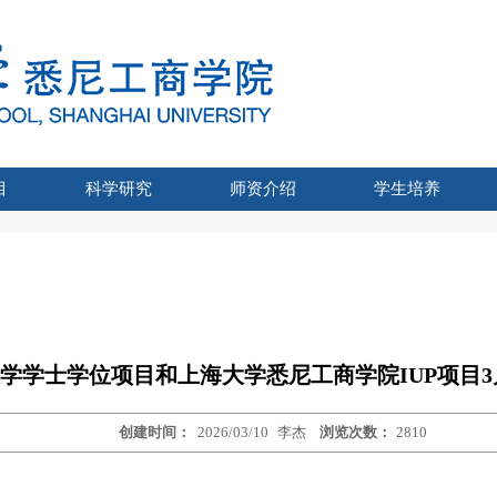
目
科学研究
师资介绍
学生培养
位项目和IUP项目
UTS联合博士
统招研究生
-UTS硕士
家统招本科
企业培训
学科团队/研究中心
各系介绍
科研情况
企业培训介绍
企业培训资讯
发展历程
专业介绍
培养特色
导师展示
学生工作
招生简章
招生数据
通知公告
联系我们
项目动态
招生信息
专业介绍
课程体系
项目师资
学生风采
我要报名
联系我们
心理健康教育
学生党组织
学业发展
评奖评优
帮学助困
团学
技大学学士学位项目和上海大学悉尼工商学院IUP项目
创建时间：
2026/03/10
李杰
浏览次数：
2810