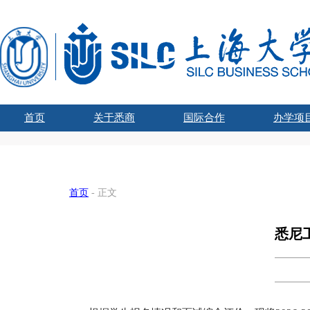
首页
关于悉商
国际合作
办学项
学院吉祥物
悉商简介
合作外方
学院领导
愿景宗旨
办学资质
组织架构
文化建设
联合管理委员会主席
国际化战略
全球胜任力
学术交流
海外学习
留学悉商
现任领导
历任院长
UTS学士学
SHU-
国家
SHU
国
首页
- 正文
悉尼