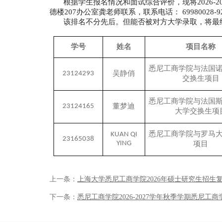
根据学生报名情况和面试综合评价，现将202
6
-2
德楼20
7
办公室
龚
老师联系，联系电话： 69980028-9
该排名不分先后。但能否被对方大学录取，将最
学号
姓名
项目名称
悉尼工商学院与法国
吴静俏
23124293
交换生项目
悉尼工商学院与法国
董梦迪
23124165
大学交换生项
悉尼工商学院与罗马
KUAN QI
23165038
YING
项目
上一条：
上海大学悉尼工商学院2026年硕士研究生招生
下一条：
悉尼工商学院2026-2027学年秋季学期悉尼