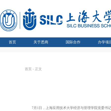
首页
关于悉商
国际合作
办学项
学院吉祥物
悉商简介
合作外方
学院领导
愿景宗旨
办学资质
组织架构
文化建设
联合管理委员会主席
国际化战略
全球胜任力
学术交流
海外学习
留学悉商
现任领导
历任院长
UTS学士学
SHU-
国家
SHU
国
首页
- 正文
7月1日，上海应用技术大学经济与管理学院党委书