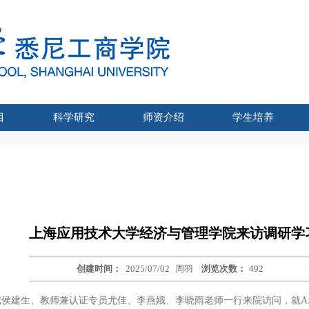
目
科学研究
师资介绍
学生培养
位项目和IUP项目
UTS联合博士
统招研究生
-UTS硕士
家统招本科
企业培训
学科团队/研究中心
各系介绍
科研情况
企业培训介绍
企业培训资讯
发展历程
专业介绍
培养特色
导师展示
学生工作
招生简章
招生数据
通知公告
联系我们
项目动态
招生信息
专业介绍
课程体系
项目师资
学生风采
我要报名
联系我们
心理健康教育
学生党组织
学业发展
评奖评优
帮学助困
团学
上海应用技术大学经济与管理学院来访调研学
创建时间：
2025/07/02
周羽
浏览次数：
492
记侯建生、教师兼认证专员尤佳、李燕娥、李晓雨老师一行来院访问，就A