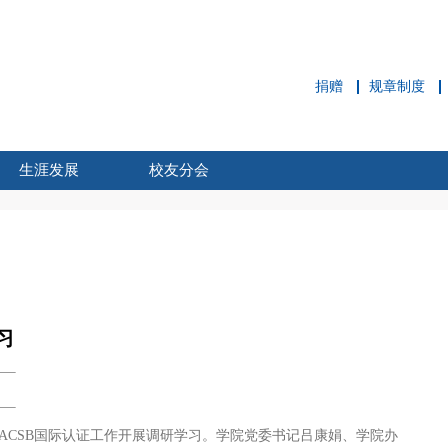
捐赠
规章制度
生涯发展
校友分会
职业拓展中心
就业概况
校企合作
职业动态
招聘信息
校友分会简介
校友活动
新闻动态
校友风采
校友刊物
习
ACSB国际认证工作开展调研学习。学院党委书记吕康娟、学院办