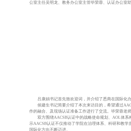
公室主任吴明龙、教务办公室主管毕荣蓉、认证办公室
吕康娟书记首先致欢迎词，并介绍了悉商在国际化办
侯建生书记简要介绍了本次来访目的，希望通过AAC
作的融合、及现场认证准备工作进行了交流。毕荣蓉老师
双方围绕AACSB认证中的战略使命规划、AOL
示AACSB认证不仅推动了学院在治理体系、科研和教
国际化方向不断迈进。