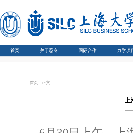
首页
关于悉商
国际合作
办学项
学院吉祥物
悉商简介
合作外方
学院领导
愿景宗旨
办学资质
组织架构
文化建设
联合管理委员会主席
UTS博士奖学金
国际化战略
全球胜任力
学术交流
海外学习
留学悉商
现任领导
历任院长
UTS学士学
国家
SHU
国
首页
- 正文
上
6
月
30
日上午，上