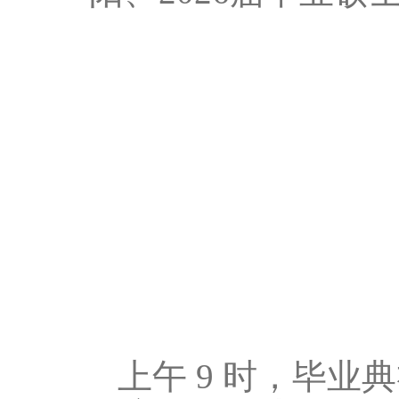
上午
9
时，毕业典