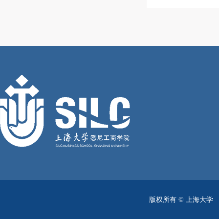
版权所有 ©
上海大学