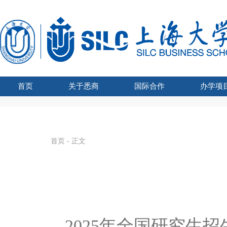
首页
关于悉商
国际合作
办学项
学院吉祥物
悉商简介
合作外方
学院领导
愿景宗旨
办学资质
组织架构
文化建设
联合管理委员会主席
国际化战略
全球胜任力
学术交流
海外学习
留学悉商
现任领导
历任院长
UTS学士学
SHU-
国家
SHU
国
首页
- 正文
2025年全国研究