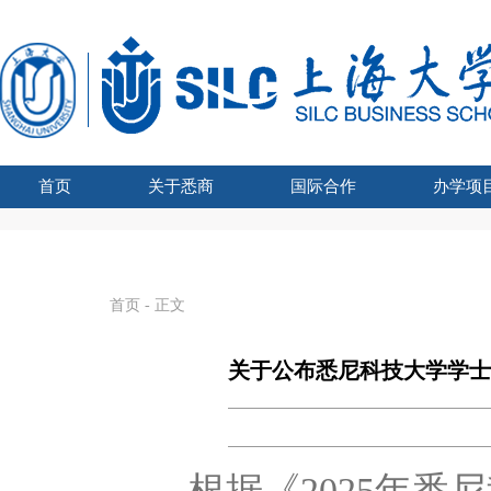
首页
关于悉商
国际合作
办学项
学院吉祥物
悉商简介
合作外方
学院领导
愿景宗旨
办学资质
组织架构
文化建设
联合管理委员会主席
国际化战略
全球胜任力
学术交流
海外学习
留学悉商
现任领导
历任院长
UTS学士学
SHU-
国家
SHU
国
首页
- 正文
关于公布悉尼科技大学学士学
根据《
2025
年悉尼