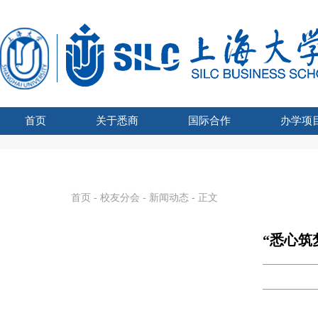
首页
关于悉商
国际合作
办学项
学院吉祥物
悉商简介
合作外方
学院领导
愿景宗旨
办学资质
组织架构
文化建设
联合管理委员会主席
国际化战略
全球胜任力
学术交流
海外学习
留学悉商
现任领导
历任院长
UTS学士学
SHU-
国家
SHU
国
首页
-
校友分会
-
新闻动态
- 正文
“悉心筑