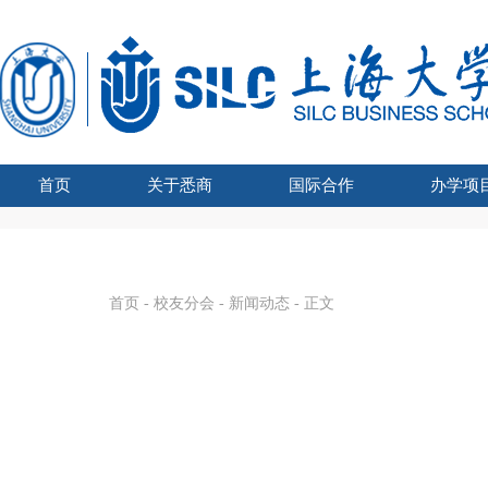
首页
关于悉商
国际合作
办学项
学院吉祥物
悉商简介
合作外方
学院领导
愿景宗旨
办学资质
组织架构
文化建设
联合管理委员会主席
国际化战略
全球胜任力
学术交流
海外学习
留学悉商
现任领导
历任院长
UTS学士学
SHU-
国家
SHU
国
首页
-
校友分会
-
新闻动态
- 正文