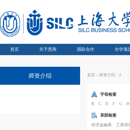
首页
关于悉商
国际合作
办学项
学院吉祥物
悉商简介
合作外方
学院领导
愿景宗旨
办学资质
组织架构
文化建设
联合管理委员会主席
UTS博士奖学金
国际化战略
全球胜任力
学术交流
海外学习
留学悉商
现任领导
历任院长
UTS学士学
国家
SHU
国
师资介绍
首页
-
师资介绍
-
Z
字母检索
B
C
D
F
G
H
系部检索
经济金融系
工商管