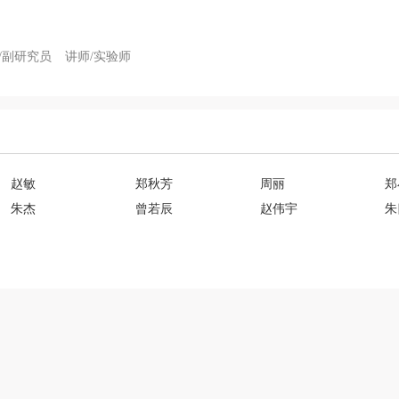
/副研究员
讲师/实验师
赵敏
郑秋芳
周丽
郑
朱杰
曾若辰
赵伟宇
朱