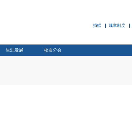
捐赠
规章制度
生涯发展
校友分会
职业拓展中心
就业概况
校企合作
职业动态
招聘信息
校友分会简介
校友活动
新闻动态
校友风采
校友刊物