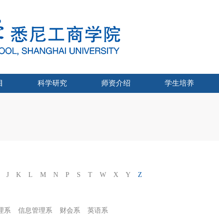
目
科学研究
师资介绍
学生培养
位项目和IUP项目
统招研究生
-UTS硕士
家统招本科
企业培训
学科团队/研究中心
各系介绍
科研情况
企业培训介绍
企业培训资讯
发展历程
专业介绍
培养特色
导师展示
学生工作
招生简章
招生数据
通知公告
联系我们
项目动态
招生信息
专业介绍
课程体系
项目师资
学生风采
我要报名
联系我们
心理健康教育
学生党组织
学业发展
评奖评优
帮学助困
团学
J
K
L
M
N
P
S
T
W
X
Y
Z
理系
信息管理系
财会系
英语系