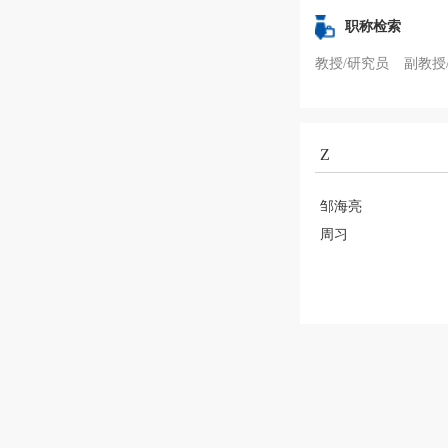
职称检索
教授/研究员
副教授
Z
邹海亮
周习