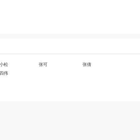
小松
张可
张倩
四伟