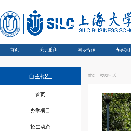
首页
关于悉商
国际合作
办学项
学院吉祥物
悉商简介
合作外方
学院领导
愿景宗旨
办学资质
组织架构
文化建设
联合管理委员会主席
UTS博士奖学金
国际化战略
全球胜任力
学术交流
海外学习
留学悉商
现任领导
历任院长
UTS学士学
国家
SHU
国
自主招生
首页
-
校园生活
首页
办学项目
招生动态