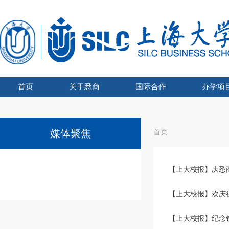
首页
关于悉商
国际合作
办学项
学院吉祥物
悉商简介
合作外方
学院领导
愿景宗旨
办学资质
组织架构
文化建设
联合管理委员会主席
UTS博士奖学金
国际化战略
全球胜任力
学术交流
海外学习
留学悉商
现任领导
历任院长
UTS学士学
国家
SHU
国
媒体聚焦
首页
【上大校报】庆悉
【上大校报】欢庆
【上大校报】纪念